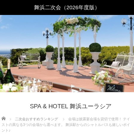
SPA & HOTEL 舞浜ユーラシア
Home
二次会おすすめランキング
会場は披露宴会場を貸切で使用！ テイ
ストの異なる3つの会場から選べます。 舞浜駅からのシャトルバスも嬉しいポイ
ント♪