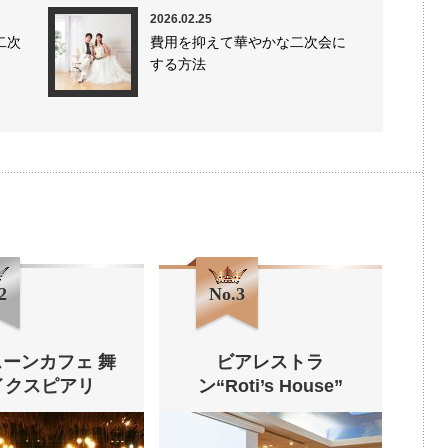
2026.02.25
二次
費用を抑えて華やかな二次会に
する方法
2
No.3
ーンカフェ 舞
ビアレストラ
イクスピアリ
ン“Roti’s House”