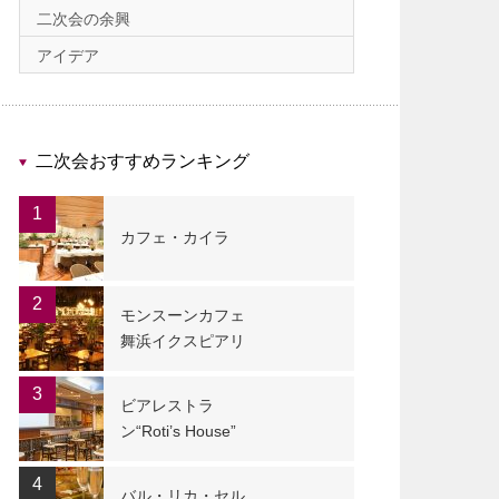
二次会の余興
アイデア
二次会おすすめランキング
1
カフェ・カイラ
2
モンスーンカフェ
舞浜イクスピアリ
3
ビアレストラ
ン“Roti’s House”
4
バル・リカ・セル