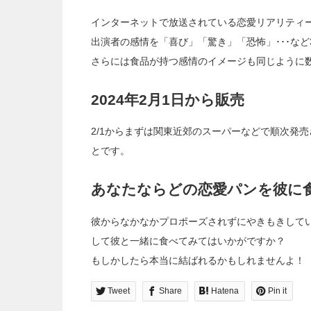
インターネットで放送されている恋愛リアリティ
出演者の感情を「喜び」「驚き」「恐怖」･･･など
さらには食品が持つ感情のイメージも同じように
2024年2月1日から販売
2/1からまずは関東近郊のスーパーなどで順次発
とです。
あなたならどの恋愛パンを彼に
彼からなかなかプロポーズされずにやきもきして
して彼と一緒に食べてみてはいかがですか？
もしかしたら本当に結ばれるかもしれませんよ！
Tweet
Share
Hatena
Pin it