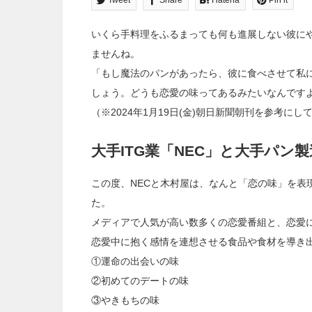
Tweet
Share
Hatena
Pin it
いくら手料理をふるまっても何も進展しない彼にや
ませんね。
「もし魔法のパンがあったら、彼に食べさせて私に
しょう。どうも恋愛の味ってあるみたいなんです
（※2024年1月19日(金)朝日新聞朝刊を参考にし
大手ITG業「NEC」と大手パン
この度、NECと木村屋は、なんと「恋の味」を表
た。
メディアで人気が高い数多くの恋愛番組と、恋愛に
恋愛中に抱く感情を連想させる食品や食材を導き
①運命の出会いの味
②初めてのデートの味
③やきもちの味